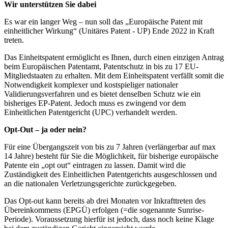
Wir unterstützen Sie dabei
Es war ein langer Weg – nun soll das „Europäische Patent mit
einheitlicher Wirkung“ (Unitäres Patent - UP) Ende 2022 in Kraft
treten.
Das Einheitspatent ermöglicht es Ihnen, durch einen einzigen Antrag
beim Europäischen Patentamt, Patentschutz in bis zu 17 EU-
Mitgliedstaaten zu erhalten. Mit dem Einheitspatent verfällt somit die
Notwendigkeit komplexer und kostspieliger nationaler
Validierungsverfahren und es bietet denselben Schutz wie ein
bisheriges EP-Patent. Jedoch muss es zwingend vor dem
Einheitlichen Patentgericht (UPC) verhandelt werden.
Opt-Out – ja oder nein?
Für eine Übergangszeit von bis zu 7 Jahren (verlängerbar auf max
14 Jahre) besteht für Sie die Möglichkeit, für bisherige europäische
Patente ein „opt out“ eintragen zu lassen. Damit wird die
Zuständigkeit des Einheitlichen Patentgerichts ausgeschlossen und
an die nationalen Verletzungsgerichte zurückgegeben.
Das Opt-out kann bereits ab drei Monaten vor Inkrafttreten des
Übereinkommens (EPGÜ) erfolgen (=die sogenannte Sunrise-
Periode). Voraussetzung hierfür ist jedoch, dass noch keine Klage